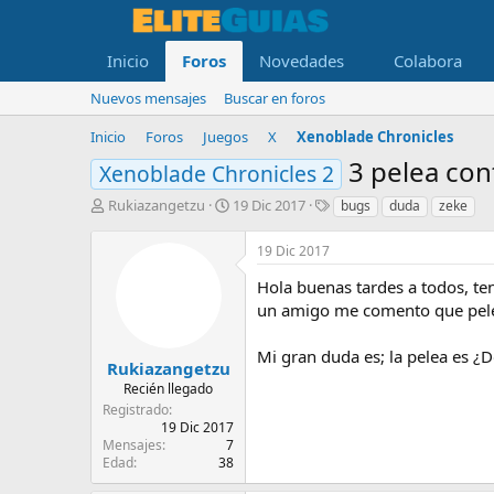
Inicio
Foros
Novedades
Colabora
Nuevos mensajes
Buscar en foros
Inicio
Foros
Juegos
X
Xenoblade Chronicles
3 pelea con
Xenoblade Chronicles 2
A
F
E
Rukiazangetzu
19 Dic 2017
bugs
duda
zeke
u
e
t
t
c
i
19 Dic 2017
o
h
q
r
a
u
Hola buenas tardes a todos, te
d
e
un amigo me comento que peleo
e
t
i
a
Mi gran duda es; la pelea es ¿Do
n
s
Rukiazangetzu
i
Recién llegado
c
Registrado
i
19 Dic 2017
o
Mensajes
7
Edad
38