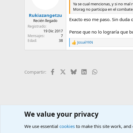
n
Ya se cual mencionas, y si no mal
e
Morag no participa en el combate,
s
Rukiazangetzu
:
Exacto eso me paso. Sin duda oj
Recién llegado
Registrado
19 Dic 2017
Pense que no lo lograría que b
Mensajes
7
Edad
38
JosuéYKN
R
e
a
c
c
i
Facebook
X
Bluesky
LinkedIn
WhatsApp
Compartir:
o
n
e
s
:
We value your privacy
We use essential
cookies
to make this site work, and
Inicio
Foros
Juegos
X
Xenoblade Chronicles