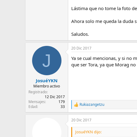
Lástima que no tome la foto d
Ahora solo me queda la duda si 
Saludos.
20 Dic 2017
J
Ya se cual mencionas, y si no 
que ser Tora, ya que Morag no 
JosuéYKN
Miembro activo
Registrado
12 Dic 2017
Mensajes
179
Rukiazangetzu
R
Edad
33
e
a
20 Dic 2017
c
c
i
JosuéYKN dijo:
o