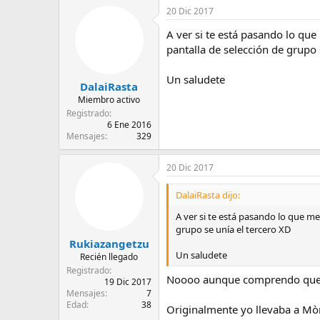
20 Dic 2017
A ver si te está pasando lo qu
pantalla de selección de grupo 
Un saludete
DalaiRasta
Miembro activo
Registrado
6 Ene 2016
Mensajes
329
20 Dic 2017
DalaiRasta dijo:
A ver si te está pasando lo que m
grupo se unía el tercero XD
Rukiazangetzu
Un saludete
Recién llegado
Registrado
Noooo aunque comprendo que es
19 Dic 2017
Mensajes
7
Edad
38
Originalmente yo llevaba a Mòr