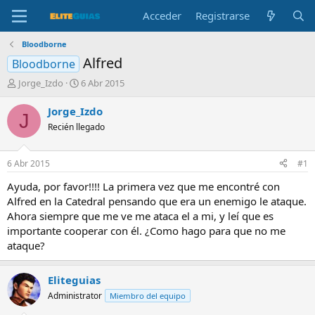
Acceder
Registrarse
Bloodborne
Alfred
Bloodborne
A
F
Jorge_Izdo
6 Abr 2015
u
e
t
c
Jorge_Izdo
J
o
h
Recién llegado
r
a
d
e
6 Abr 2015
#1
i
n
Ayuda, por favor!!!! La primera vez que me encontré con
i
Alfred en la Catedral pensando que era un enemigo le ataque.
c
Ahora siempre que me ve me ataca el a mi, y leí que es
i
importante cooperar con él. ¿Como hago para que no me
o
ataque?
Eliteguias
Administrator
Miembro del equipo