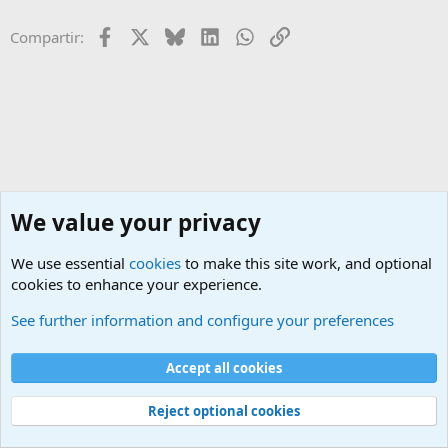
Facebook
X
Bluesky
LinkedIn
WhatsApp
Enlace
Compartir:
We value your privacy
We use essential
cookies
to make this site work, and optional
cookies to enhance your experience.
See further information and configure your preferences
Bloodborne
Accept all cookies
Cookies
Default Style
Reject optional cookies
Contactarnos
Términos y reglas
Política de privacidad
Ayuda
Portal
R
S