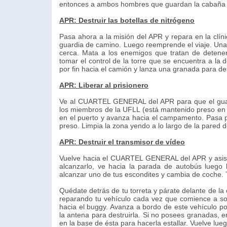
entonces a ambos hombres que guardan la cabaña y 
APR: Destruir las botellas de nitrógeno
Pasa ahora a la misión del APR y repara en la clí
guardia de camino. Luego reemprende el viaje. Una v
cerca. Mata a los enemigos que tratan de detener
tomar el control de la torre que se encuentra a la
por fin hacia el camión y lanza una granada para de
APR: Liberar al prisionero
Ve al CUARTEL GENERAL del APR para que el guard
los miembros de la UFLL (está mantenido preso en l
en el puerto y avanza hacia el campamento. Pasa po
preso. Limpia la zona yendo a lo largo de la pared de
APR: Destruir el transmisor de vídeo
Vuelve hacia el CUARTEL GENERAL del APR y asiste 
alcanzarlo, ve hacia la parada de autobús luego 
alcanzar uno de tus escondites y cambia de coche. 
Quédate detrás de tu torreta y párate delante de la
reparando tu vehículo cada vez que comience a so
hacia el buggy. Avanza a bordo de este vehículo p
la antena para destruirla. Si no posees granadas, 
en la base de ésta para hacerla estallar. Vuelve lueg