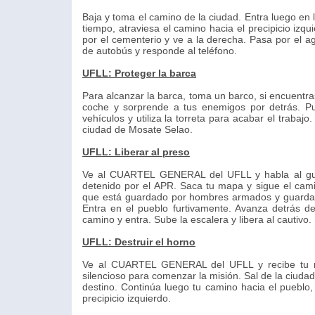
Baja y toma el camino de la ciudad. Entra luego en la
tiempo, atraviesa el camino hacia el precipicio iz
por el cementerio y ve a la derecha. Pasa por el a
de autobús y responde al teléfono.
UFLL: Proteger la barca
Para alcanzar la barca, toma un barco, si encuentra
coche y sorprende a tus enemigos por detrás. Pu
vehículos y utiliza la torreta para acabar el trabaj
ciudad de Mosate Selao.
UFLL: Liberar al preso
Ve al CUARTEL GENERAL del UFLL y habla al guard
detenido por el APR. Saca tu mapa y sigue el camin
que está guardado por hombres armados y guarda la
Entra en el pueblo furtivamente. Avanza detrás d
camino y entra. Sube la escalera y libera al cautivo
UFLL: Destruir el horno
Ve al CUARTEL GENERAL del UFLL y recibe tu n
silencioso para comenzar la misión. Sal de la ciud
destino. Continúa luego tu camino hacia el pueblo,
precipicio izquierdo.