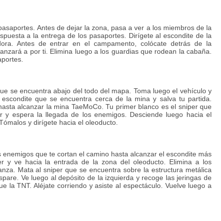
 pasaportes. Antes de dejar la zona, pasa a ver a los miembros de la
puesta a la entrega de los pasaportes. Dirígete al escondite de la
dora. Antes de entrar en el campamento, colócate detrás de la
anzará a por ti. Elimina luego a los guardias que rodean la cabaña.
aportes.
que se encuentra abajo del todo del mapa. Toma luego el vehículo y
 escondite que se encuentra cerca de la mina y salva tu partida.
hasta alcanzar la mina TaeMoCo. Tu primer blanco es el sniper que
ar y espera la llegada de los enemigos. Desciende luego hacia el
ómalos y dirígete hacia el oleoducto.
os enemigos que te cortan el camino hasta alcanzar el escondite más
r y ve hacia la entrada de la zona del oleoducto. Elimina a los
za. Mata al sniper que se encuentra sobre la estructura metálica
spare. Ve luego al depósito de la izquierda y recoge las jeringas de
ue la TNT. Aléjate corriendo y asiste al espectáculo. Vuelve luego a