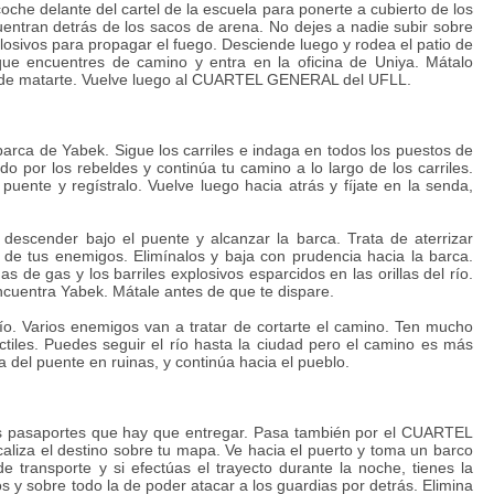
oche delante del cartel de la escuela para ponerte a cubierto de los
uentran detrás de los sacos de arena. No dejes a nadie subir sobre
xplosivos para propagar el fuego. Desciende luego y rodea el patio de
 que encuentres de camino y entra en la oficina de Uniya. Mátalo
rá de matarte. Vuelve luego al CUARTEL GENERAL del UFLL.
 barca de Yabek. Sigue los carriles e indaga en todos los puestos de
o por los rebeldes y continúa tu camino a lo largo de los carriles.
uente y regístralo. Vuelve luego hacia atrás y fíjate en la senda,
a descender bajo el puente y alcanzar la barca. Trata de aterrizar
 de tus enemigos. Elimínalos y baja con prudencia hacia la barca.
de gas y los barriles explosivos esparcidos en las orillas del río.
ncuentra Yabek. Mátale antes de que te dispare.
 río. Varios enemigos van a tratar de cortarte el camino. Ten mucho
tiles. Puedes seguir el río hasta la ciudad pero el camino es más
ca del puente en ruinas, y continúa hacia el pueblo.
los pasaportes que hay que entregar. Pasa también por el CUARTEL
liza el destino sobre tu mapa. Ve hacia el puerto y toma un barco
e transporte y si efectúas el trayecto durante la noche, tienes la
os y sobre todo la de poder atacar a los guardias por detrás. Elimina