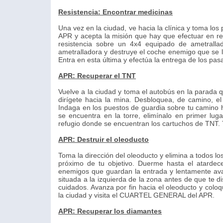
Resistencia: Encontrar medicinas
Una vez en la ciudad, ve hacia la clínica y toma los
APR y acepta la misión que hay que efectuar en res
resistencia sobre un 4x4 equipado de ametralla
ametralladora y destruye el coche enemigo que se l
Entra en esta última y efectúa la entrega de los pas
APR: Recuperar el TNT
Vuelve a la ciudad y toma el autobús en la parada 
dirígete hacia la mina. Desbloquea, de camino, el
Indaga en los puestos de guardia sobre tu camino 
se encuentra en la torre, elimínalo en primer lug
refugio donde se encuentran los cartuchos de TNT. T
APR: Destruir el oleoducto
Toma la dirección del oleoducto y elimina a todos l
próximo de tu objetivo. Duerme hasta el atardece
enemigos que guardan la entrada y lentamente avan
situada a la izquierda de la zona antes de que te di
cuidados. Avanza por fin hacia el oleoducto y coloq
la ciudad y visita el CUARTEL GENERAL del APR.
APR: Recuperar los diamantes