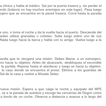
 clínica y habla al médico. Sal por la puerta trasera y, sin perder el
quierdo (todavía no hay muchos enemigos en este lugar). Pasa luego
gujero que se encuentra en la pared trasera. Corre hasta la parada
s uno, o toma el coche y da la vuelta hacia el puerto. Desciende del
edes utilizar granadas o cohetes. Sube luego sobre uno de sus
o. Nada luego hacia la barca y habla con tu amigo. Vuelve luego a la
ia que te otorgará una misión. Debes liberar a un extranjero,
o hacia tu objetivo. Antes de alcanzarlo, desbloquea el escondite
 partida. Reposa hasta el atardecer y luego ve hacia tu objetivo.
e la casa donde se encuentra el preso. Elimina a los guardias de
. Sal de la casa y vuelve a Mosate Selao.
ueva misión. Espera a que caiga la noche y equípate del MP5
ad, ve a la parada de autobús y escoge las cercanías de Dogon como
 a bordo de un coche. Observa a distancia y avanza a lo largo del