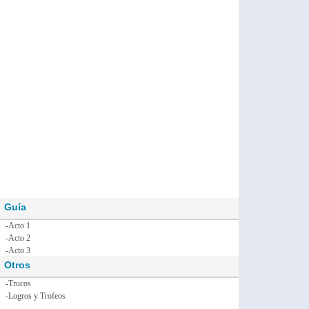
Guía
-Acto 1
-Acto 2
-Acto 3
Otros
-Trucos
-Logros y Trofeos