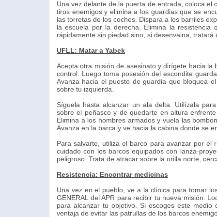
Una vez delante de la puerta de entrada, coloca el c
tiros enemigos y elimina a los guardias que se enc
las torretas de los coches. Dispara a los barriles e
la escuela por la derecha. Elimina la resistencia
rápidamente sin piedad sino, si desenvaina, trata
UFLL: Matar a Yabek
Acepta otra misión de asesinato y dirígete hacia la
control. Luego toma posesión del escondite guardad
Avanza hacia el puesto de guardia que bloquea el p
sobre tu izquierda.
Síguela hasta alcanzar un ala delta. Utilízala par
sobre el peñasco y de quedarte en altura enfrente
Elimina a los hombres armados y vuela las bombonas 
Avanza en la barca y ve hacia la cabina donde se e
Para salvarte, utiliza el barco para avanzar por el
cuidado con los barcos equipados con lanza-proyec
peligroso. Trata de atracar sobre la orilla norte, cer
Resistencia: Encontrar medicinas
Una vez en el pueblo, ve a la clínica para tomar 
GENERAL del APR para recibir tu nueva misión. Loca
para alcanzar tu objetivo. Si escoges este medio d
ventaja de evitar las patrullas de los barcos enemig