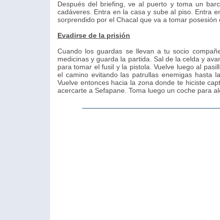
Después del briefing, ve al puerto y toma un barco
cadáveres. Entra en la casa y sube al piso. Entra e
sorprendido por el Chacal que va a tomar posesión d
Evadirse de la prisión
Cuando los guardas se llevan a tu socio compañe
medicinas y guarda la partida. Sal de la celda y avan
para tomar el fusil y la pistola. Vuelve luego al pasi
el camino evitando las patrullas enemigas hasta 
Vuelve entonces hacia la zona donde te hiciste capt
acercarte a Sefapane. Toma luego un coche para alc