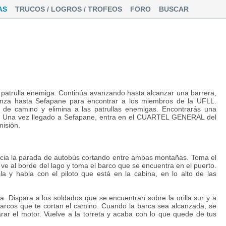
AS
TRUCOS / LOGROS / TROFEOS
FORO
BUSCAR
la patrulla enemiga. Continúa avanzando hasta alcanzar una barrera,
 Avanza hasta Sefapane para encontrar a los miembros de la UFLL.
 de camino y elimina a las patrullas enemigas. Encontrarás una
as. Una vez llegado a Sefapane, entra en el CUARTEL GENERAL del
misión.
cia la parada de autobús cortando entre ambas montañas. Toma el
ve al borde del lago y toma el barco que se encuentra en el puerto.
a y habla con el piloto que está en la cabina, en lo alto de las
da. Dispara a los soldados que se encuentran sobre la orilla sur y a
barcos que te cortan el camino. Cuando la barca sea alcanzada, se
rar el motor. Vuelve a la torreta y acaba con lo que quede de tus