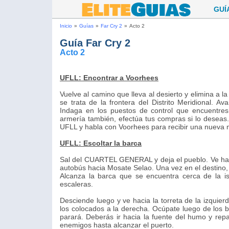
GUÍ
Inicio
»
Guías
»
Far Cry 2
»
Acto 2
Guía Far Cry 2
Acto 2
UFLL: Encontrar a Voorhees
Vuelve al camino que lleva al desierto y elimina a 
se trata de la frontera del Distrito Meridional.
Indaga en los puestos de control que encuentres
armería también, efectúa tus compras si lo dese
UFLL y habla con Voorhees para recibir una nueva 
UFLL: Escoltar la barca
Sal del CUARTEL GENERAL y deja el pueblo. Ve ha
autobús hacia Mosate Selao. Una vez en el destino, 
Alcanza la barca que se encuentra cerca de la isl
escaleras.
Desciende luego y ve hacia la torreta de la izquier
los colocados a la derecha. Ocúpate luego de los 
parará. Deberás ir hacia la fuente del humo y repa
enemigos hasta alcanzar el puerto.