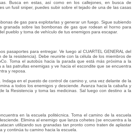
sas. Busca en estas, así como en los callejones, en busca de
s un fusil sniper, puedes subir sobre el tejado de una de las casas
bonas de gas para explotarlas y generar un fuego. Sigue subiendo
na granada sobre las bombonas de gas que rodean el horno para
 del pueblo y toma de vehículo de tus enemigos para escapar.
á unos pasaportes para entregar. Ve luego al CUARTEL GENERAL del
n de la resistencia). Debe reunirte con la célula de los miembros de
oCo. Toma el autobús hacia la parada que está más próxima a la
 a las patrullas enemigas y ve hacia el escondite que se encuentra
ntra y reposa.
a. Indaga en el puesto de control de camino y, una vez delante de la
limina a todos los enemigos y desciende. Avanza hacia la cabaña y
e la Resistencia y toma las medicinas. Sal luego con destino a la
cuentra en la escuela politécnica. Toma el camino de la escuela
desciende. Elimina al enemigo que lanza cohetes (se encuentra a la
aatacan utilizando sus granadas tan pronto como traten de aplastar
 y continúa tu camino hacia la escuela.