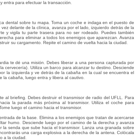
entra para efectuar la transacción.
nica dental sobre tu mapa. Toma un coche e indaga en el puesto de
ez delante de la clínica, avanza por el lado, izquierdo detrás de la
te y vigila tu parte trasera para no ser rodeado. Puedes también
 derecha para eliminar a todos los enemigos que aparezcan. Avanza
struir su cargamento. Repite el camino de vuelta hacia la ciudad.
ia te dé una misión. Debes liberar a una persona capturada por
a cervecería). Utiliza un barco para alcanzar tu destino. Desciende
r la izquierda y ve detrás de la cabaña en la cual se encuentra el
 la cabaña, luego entra y libera al cautivo.
al briefing. Debes destruir el transmisor de radio del UFLL. Para
hacia la parada más próxima al transmisor. Utiliza el coche para
Tome luego el camino hacia el transmisor.
 entrada de la base. Elimina a los enemigos que tratan de acercarse
ltar humo. Desciende luego por el camino de la derecha y avanza
or la senda que sube hacia el transmisor. Lanza una granada sobre
encontrarás una carga explosiva a la derecha de la antena. Colócala
o a la ciudad.