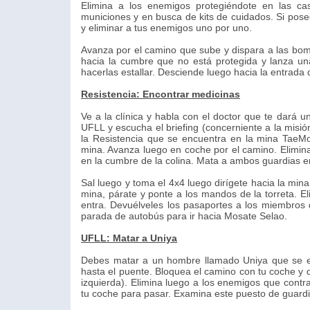
Elimina a los enemigos protegiéndote en las ca
municiones y en busca de kits de cuidados. Si posee
y eliminar a tus enemigos uno por uno.
Avanza por el camino que sube y dispara a las bom
hacia la cumbre que no está protegida y lanza u
hacerlas estallar. Desciende luego hacia la entrada
Resistencia: Encontrar medicinas
Ve a la clínica y habla con el doctor que te dar
UFLL y escucha el briefing (concerniente a la misió
la Resistencia que se encuentra en la mina TaeM
mina. Avanza luego en coche por el camino. Elimina
en la cumbre de la colina. Mata a ambos guardias e
Sal luego y toma el 4x4 luego dirígete hacia la min
mina, párate y ponte a los mandos de la torreta. E
entra. Devuélveles los pasaportes a los miembros d
parada de autobús para ir hacia Mosate Selao.
UFLL: Matar a Uniya
Debes matar a un hombre llamado Uniya que se en
hasta el puente. Bloquea el camino con tu coche y 
izquierda). Elimina luego a los enemigos que contr
tu coche para pasar. Examina este puesto de guardia