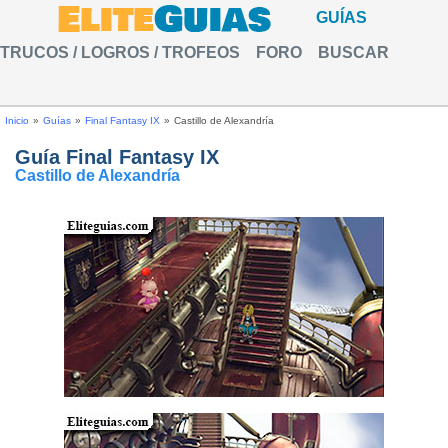
GUÍAS
TRUCOS / LOGROS / TROFEOS
FORO
BUSCAR
Inicio
»
Guías
»
Final Fantasy IX
»
Castillo de Alexandría
Guía Final Fantasy IX
Castillo de Alexandría