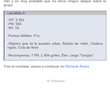
rato y es muy probable que no lance ningún ataque sobre tu
grupo.
Larválida X
-VIT: 3.352
-PM: 584
-NV: 18
-Puntos débiles: Frío
-Objetos que se le pueden robar: Bastón de roble, Chaleco
rígido, Cola de fénix
-Recompensa: 7 PH, 1.404 guiles, Éter, carga "Gargán"
Tras el combate, vamos a continuar en
Pinnacle Rocks
.
▼ Publicidad