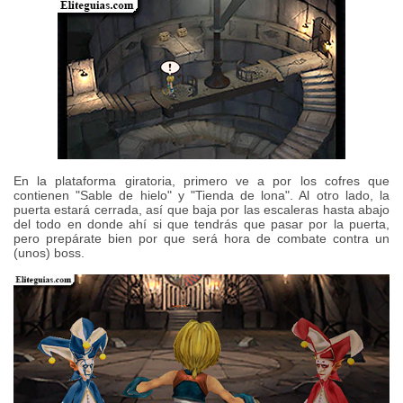
En la plataforma giratoria, primero ve a por los cofres que
contienen "Sable de hielo" y "Tienda de lona". Al otro lado, la
puerta estará cerrada, así que baja por las escaleras hasta abajo
del todo en donde ahí si que tendrás que pasar por la puerta,
pero prepárate bien por que será hora de combate contra un
(unos) boss.