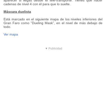
aparecer si llegas desde el tele-transporte. Tienes que hacer
cadenas de nivel 4 con él para que lo suelte.
Máscara duelista
Está marcado en el siguiente mapa de los niveles inferiores del
Gran Faro como “Dueling Mask”, en el nivel de más debajo de
todo.
Ver mapa
▼ Publicidad