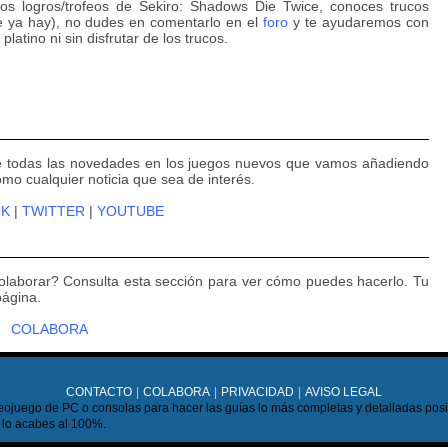
os logros/trofeos de Sekiro: Shadows Die Twice, conoces trucos
e ya hay), no dudes en comentarlo en el
foro
y te ayudaremos con
platino ni sin disfrutar de los trucos.
 de todas las novedades en los juegos nuevos que vamos añadiendo
omo cualquier noticia que sea de interés.
OK
|
TWITTER
|
YOUTUBE
 colaborar? Consulta esta sección para ver cómo puedes hacerlo. Tu
página.
COLABORA
CONTACTO
|
COLABORA
|
PRIVACIDAD
|
AVISO LEGAL
ojuego de PC o consolas para hacer las guías lo más completas y detalladas posib
 lo acabes al 100%.