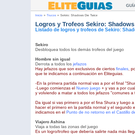
GUÍ
Inicio
»
Trucos
»
Sekiro: Shadows Die Twice
Logros y Trofeos Sekiro: Shadows
Listado de logros y trofeos de Sekiro: Sha
Sekiro
Desbloquea todos los demás trofeos del juego
Hombre sin igual
Derrota a todos los
jefazos
Hay jefazos que son exclusivos de ciertos
finales
, p
que te indicamos a continuación en Eliteguias.
-En la primera partida normal vas a por el final "Shu
-Luego comienzas el
Nuevo juego
+ y vas a por cual
y volviendo a matar a todos los jefazos "comunes a t
Da igual si vas primero a por el fina Shura y luego a
hacer el primero en la partida normal y el segundo e
indicamos en el
Punto de no retorno en el Castillo d
Viajero Ashina
Viaja a todas las zonas del juego
Es un logro/trofeo que debería salirte nada más lleg