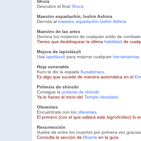
Shura
Descubre el final
Shura
Maestro espadachín, Isshin Ashina
Derrota al
maestro espadachín Isshin Ashina
Maestro de las artes
Domina los misterios de cualquier estilo de combate
Tienes que desbloquear la última
habilidad
de cualqu
Mejora de lapislázuli
Usa
lapislázuli
para mejorar cualquier
herramientas
Hoja venerable
Kuro te dio la espada
Kusabimaru
Es algo que sucede de manera automática en el
Em
Prótesis de shinobi
Consigue la
prótesis de shinobi
Ya lo haces al inicio del
Templo desolado
.
Oferentes
Encuéntrate con los
oferentes
El primero (con el que saltará este logro/trofeo) lo 
Resurrección
Vuelve de entre los muertos por primera vez gracias
Consulta la sección de
Muerte
en la guía