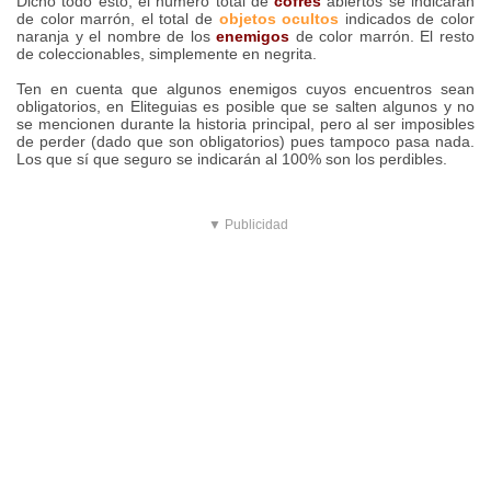
Dicho todo esto, el número total de
cofres
abiertos se indicarán
de color marrón, el total de
objetos ocultos
indicados de color
naranja y el nombre de los
enemigos
de color marrón. El resto
de coleccionables, simplemente en negrita.
Ten en cuenta que algunos enemigos cuyos encuentros sean
obligatorios, en Eliteguias es posible que se salten algunos y no
se mencionen durante la historia principal, pero al ser imposibles
de perder (dado que son obligatorios) pues tampoco pasa nada.
Los que sí que seguro se indicarán al 100% son los perdibles.
▼ Publicidad