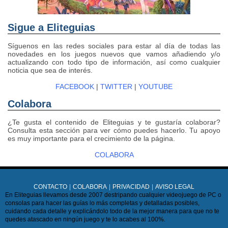
Sigue a Eliteguias
Síguenos en las redes sociales para estar al día de todas las
novedades en los juegos nuevos que vamos añadiendo y/o
actualizando con todo tipo de información, así como cualquier
noticia que sea de interés.
FACEBOOK
|
TWITTER
|
YOUTUBE
Colabora
¿Te gusta el contenido de Eliteguias y te gustaría colaborar?
Consulta esta sección para ver cómo puedes hacerlo. Tu apoyo
es muy importante para el crecimiento de la página.
COLABORA
CONTACTO
|
COLABORA
|
PRIVACIDAD
|
AVISO LEGAL
En Eliteguias llevamos desde 2007 destripando cualquier videojuego de PC o
consolas para hacer las guías lo más completas y detalladas posibles,
cuidando cada detalle y explicándolo todo de la mejor manera para que no te
quedes atascado en ningún juego y te lo acabes al 100%.