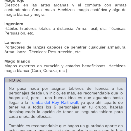
Mago rojo
Diestros en las artes arcanas y el combate con armas
contundentes. Arma: maza. Hechizos: magia esotérica y algo de
magia blanca y negra.
Ingeniero
Hábiles tiradores letales a distancia. Arma: fusil, etc. Técnicas:
Persuasión, etc.
Lancero
Portadores de lanzas capaces de penetrar cualquier armadura.
Arma: lanza. Técnicas: Resurrección, etc.
Mago blanco
Magos expertos en curación y estados beneficiosos. Hechizos:
magia blanca (Cura, Coraza, etc.).
NOTA:
No pasa nada por asignar tableros de licencia a tus
personajes desde un inicio, es más, es recomendable que lo
hagas así, pero... una buena idea es que aguantes hasta
llegar a la
Tumba del Rey Raithwall
, ya que ahí, aparte de
tener ya a todos los 6 personajes en tu grupo, habrás
desbloqueado la opción de tener un segundo tablero para
cada uno/a de ellos/as.
También es recomendable que hagas un guardado aparte en
este momento, por que así más adelante si ves que te has