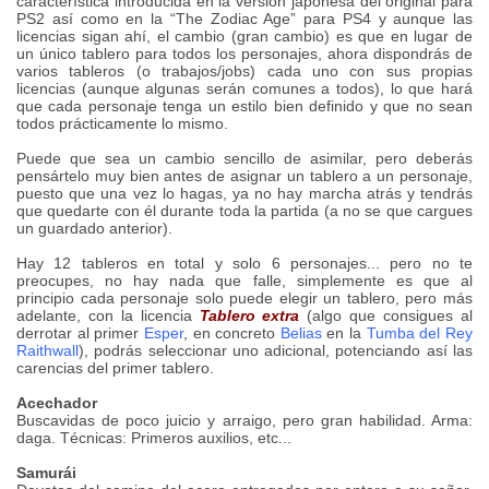
característica introducida en la versión japonesa del original para
PS2 así como en la “The Zodiac Age” para PS4 y aunque las
licencias sigan ahí, el cambio (gran cambio) es que en lugar de
un único tablero para todos los personajes, ahora dispondrás de
varios tableros (o trabajos/jobs) cada uno con sus propias
licencias (aunque algunas serán comunes a todos), lo que hará
que cada personaje tenga un estilo bien definido y que no sean
todos prácticamente lo mismo.
Puede que sea un cambio sencillo de asimilar, pero deberás
pensártelo muy bien antes de asignar un tablero a un personaje,
puesto que una vez lo hagas, ya no hay marcha atrás y tendrás
que quedarte con él durante toda la partida (a no se que cargues
un guardado anterior).
Hay 12 tableros en total y solo 6 personajes... pero no te
preocupes, no hay nada que falle, simplemente es que al
principio cada personaje solo puede elegir un tablero, pero más
adelante, con la licencia
Tablero extra
(algo que consigues al
derrotar al primer
Esper
, en concreto
Belias
en la
Tumba del Rey
Raithwall
), podrás seleccionar uno adicional, potenciando así las
carencias del primer tablero.
Acechador
Buscavidas de poco juicio y arraigo, pero gran habilidad. Arma:
daga. Técnicas: Primeros auxilios, etc...
Samurái