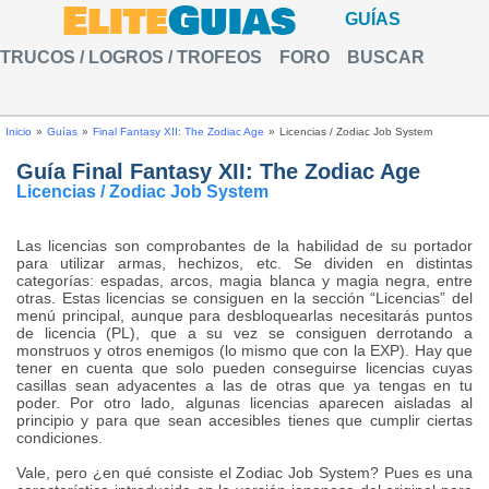
GUÍAS
TRUCOS / LOGROS / TROFEOS
FORO
BUSCAR
Inicio
»
Guías
»
Final Fantasy XII: The Zodiac Age
»
Licencias / Zodiac Job System
Guía Final Fantasy XII: The Zodiac Age
Licencias / Zodiac Job System
Las licencias son comprobantes de la habilidad de su portador
para utilizar armas, hechizos, etc. Se dividen en distintas
categorías: espadas, arcos, magia blanca y magia negra, entre
otras. Estas licencias se consiguen en la sección “Licencias” del
menú principal, aunque para desbloquearlas necesitarás puntos
de licencia (PL), que a su vez se consiguen derrotando a
monstruos y otros enemigos (lo mismo que con la EXP). Hay que
tener en cuenta que solo pueden conseguirse licencias cuyas
casillas sean adyacentes a las de otras que ya tengas en tu
poder. Por otro lado, algunas licencias aparecen aisladas al
principio y para que sean accesibles tienes que cumplir ciertas
condiciones.
Vale, pero ¿en qué consiste el Zodiac Job System? Pues es una